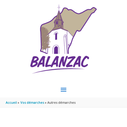
Aller au contenu
Aller au pied de page
MENU
PRINCIPAL
Accueil
Vos démarches
Autres démarches