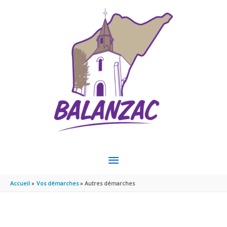
Aller au contenu
Aller au pied de page
MENU
PRINCIPAL
Accueil
Vos démarches
Autres démarches