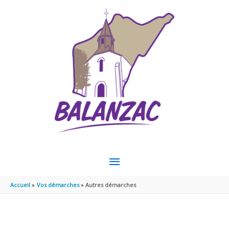
Aller au contenu
Aller au pied de page
MENU
PRINCIPAL
Accueil
Vos démarches
Autres démarches