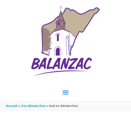
Aller au contenu
Aller au pied de page
MENU
PRINCIPAL
Accueil
Vos démarches
Autres démarches