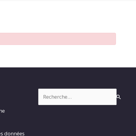
Rechercher :
rme
es données