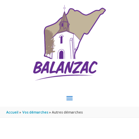
Aller au contenu
Aller au pied de page
MENU
PRINCIPAL
Accueil
Vos démarches
Autres démarches