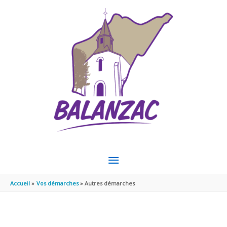
Aller au contenu
Aller au pied de page
MENU
PRINCIPAL
Accueil
Vos démarches
Autres démarches