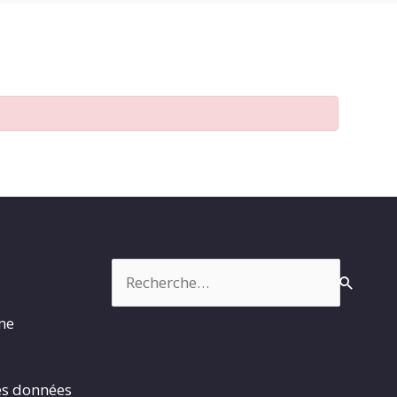
Rechercher :
rme
es données