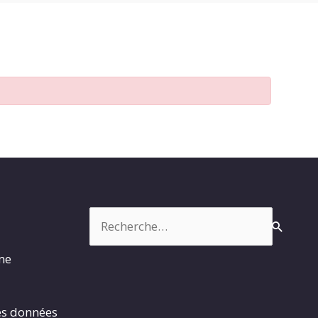
Rechercher :
rme
es données