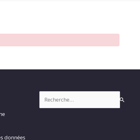
Rechercher :
rme
es données