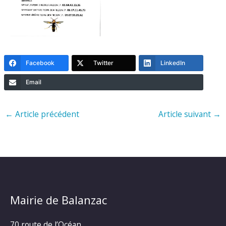
Facebook
Twitter
LinkedIn
Email
←
Article précédent
Article suivant
→
Mairie de Balanzac
70 route de l’Océan